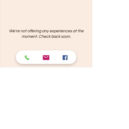
We're not offering any experiences at the
moment. Check back soon.
© 2022 - Les Cocottes Gessiennes -
par
Bella & Co
Politique de confidentialité
Notice sur les cookies
Conditions d'utilisation